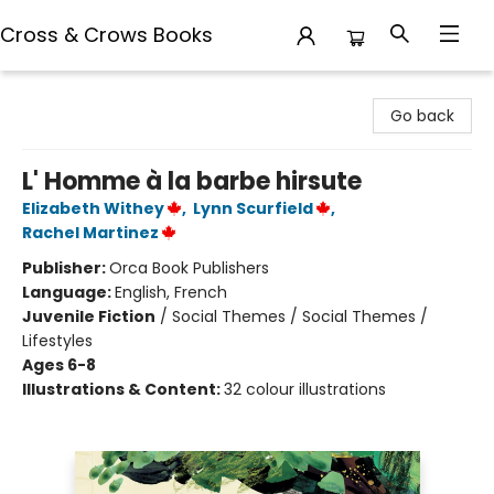
Cross & Crows Books
Cross & Crows Books
Go back
L' Homme à la barbe hirsute
Elizabeth Withey
,
Lynn Scurfield
,
Rachel Martinez
Publisher:
Orca Book Publishers
Language:
English, French
Juvenile Fiction
/
Social Themes / Social Themes /
Lifestyles
Ages 6-8
Illustrations & Content:
32 colour illustrations