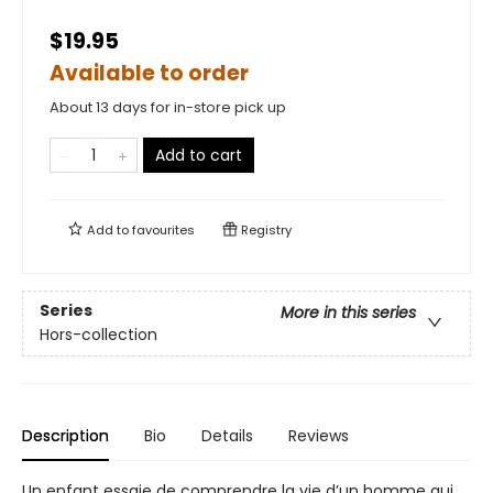
$19.95
Available to order
About 13 days for in-store pick up
Add to cart
Add to
favourites
Registry
Series
More in this series
Hors-collection
Description
Bio
Details
Reviews
Un enfant essaie de comprendre la vie d’un homme qui